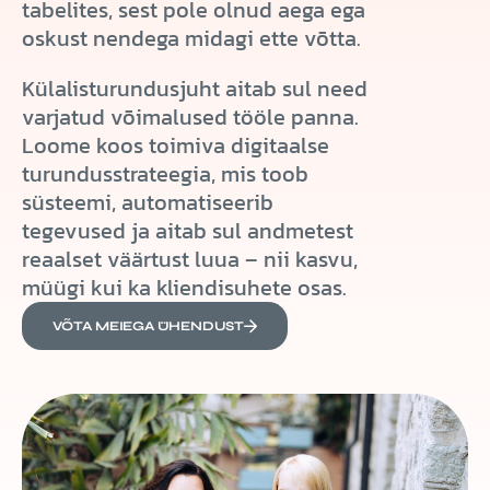
tabelites, sest pole olnud aega ega
oskust nendega midagi ette võtta.
Külalisturundusjuht aitab sul need
varjatud võimalused tööle panna.
Loome koos toimiva digitaalse
turundusstrateegia, mis toob
süsteemi, automatiseerib
tegevused ja aitab sul andmetest
reaalset väärtust luua – nii kasvu,
müügi kui ka kliendisuhete osas.
VÕTA MEIEGA ÜHENDUST