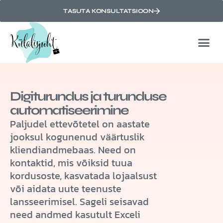
TASUTA KONSULTATSIOON
Digiturundus ja turunduse
automatiseerimine
Paljudel ettevõtetel on aastate
jooksul kogunenud väärtuslik
kliendiandmebaas. Need on
kontaktid, mis võiksid tuua
kordusoste, kasvatada lojaalsust
või aidata uute teenuste
lansseerimisel. Sageli seisavad
need andmed kasutult Exceli