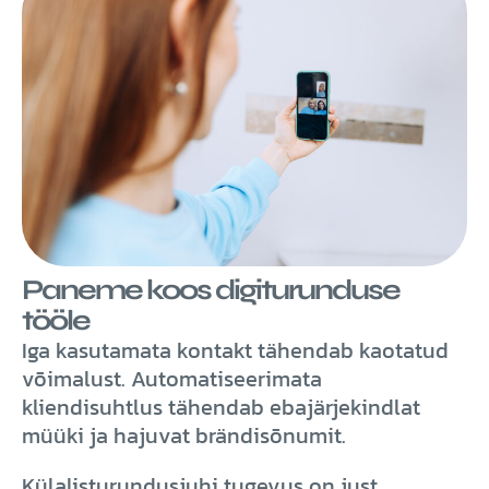
Paneme koos digiturunduse
tööle
Iga kasutamata kontakt tähendab kaotatud
võimalust. Automatiseerimata
kliendisuhtlus tähendab ebajärjekindlat
müüki ja hajuvat brändisõnumit.
Külalisturundusjuhi tugevus on just