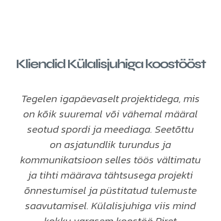
Kliendid Külalisjuhiga koostööst
Tegelen igapäevaselt projektidega, mis
on kõik suuremal või vähemal määral
seotud spordi ja meediaga. Seetõttu
on asjatundlik turundus ja
kommunikatsioon selles töös vältimatu
ja tihti määrava tähtsusega projekti
õnnestumisel ja püstitatud tulemuste
saavutamisel. Külalisjuhiga viis mind
kokku varasem koostöö Piret