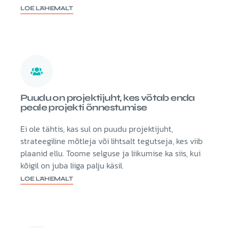
LOE LÄHEMALT
Puudu on projektijuht, kes võtab enda
peale projekti õnnestumise
Ei ole tähtis, kas sul on puudu projektijuht,
strateegiline mõtleja või lihtsalt tegutseja, kes viib
plaanid ellu. Toome selguse ja liikumise ka siis, kui
kõigil on juba liiga palju käsil.
LOE LÄHEMALT