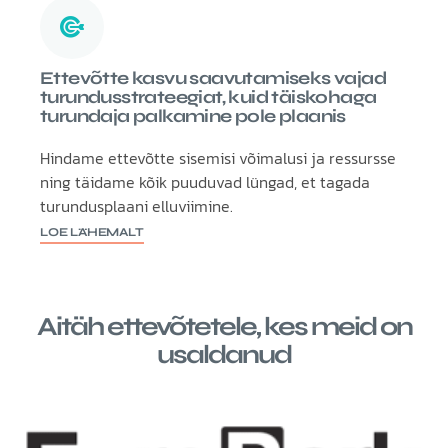
Ettevõtte kasvu saavutamiseks vajad
turundusstrateegiat, kuid täiskohaga
turundaja palkamine pole plaanis
Hindame ettevõtte sisemisi võimalusi ja ressursse
ning täidame kõik puuduvad lüngad, et tagada
turundusplaani elluviimine.
LOE LÄHEMALT
Aitäh ettevõtetele, kes meid on
usaldanud