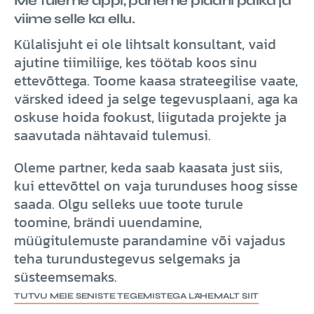
Me tuleme appi, paneme plaani paika ja
viime selle ka ellu.
Külalisjuht ei ole lihtsalt konsultant, vaid
ajutine tiimiliige, kes töötab koos sinu
ettevõttega. Toome kaasa strateegilise vaate,
värsked ideed ja selge tegevusplaani, aga ka
oskuse hoida fookust, liigutada projekte ja
saavutada nähtavaid tulemusi.
Oleme partner, keda saab kaasata just siis,
kui ettevõttel on vaja turunduses hoog sisse
saada. Olgu selleks uue toote turule
toomine, brändi uuendamine,
müügitulemuste parandamine või vajadus
teha turundustegevus selgemaks ja
süsteemsemaks.
TUTVU MEIE SENISTE TEGEMISTEGA LÄHEMALT SIIT