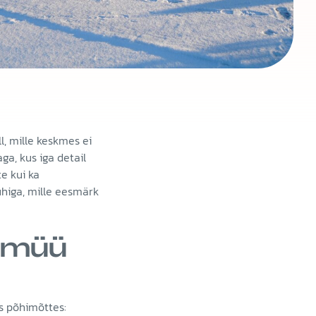
l, mille keskmes ei
a, kus iga detail
e kui ka
uhiga, mille eesmärk
– müü
es põhimõttes: