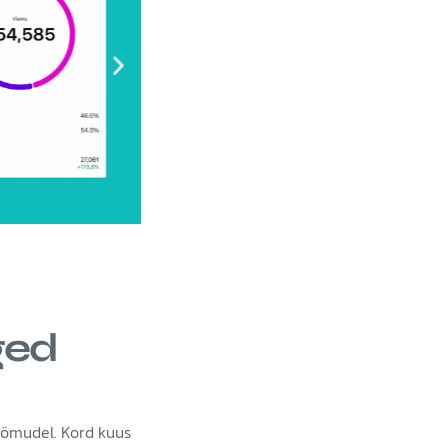
ged
öömudel. Kord kuus