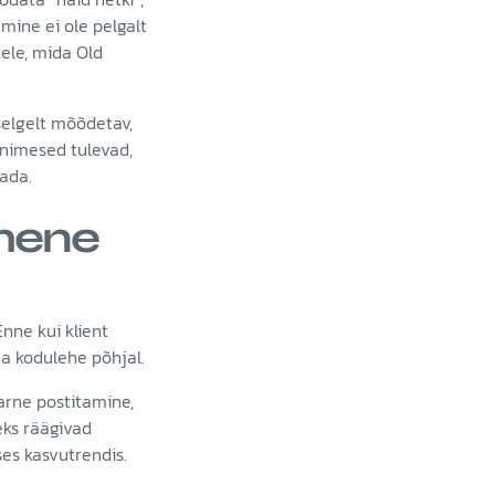
mine ei ole pelgalt
tele, mida Old
selgelt mõõdetav,
Inimesed tulevad,
ada.
imene
Enne kui klient
ja kodulehe põhjal.
aarne postitamine,
eks räägivad
ses kasvutrendis.