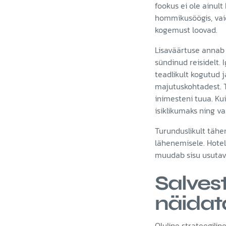
fookus ei ole ainult
hommikusöögis, vaid
kogemust loovad.
Lisaväärtuse anna
sündinud reisidelt.
I
teadlikult kogutud j
majutuskohtadest. Tu
inimesteni tuua. K
isiklikumaks ning va
Turunduslikult tähe
lähenemisele. Hotel
muudab sisu usutav
Salvest
näidat
Oluline strateegilin