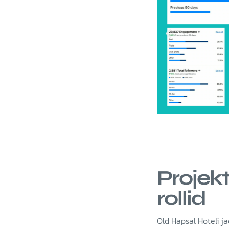
Sotsiaalme
Projek
rollid
Old Hapsal Hoteli j