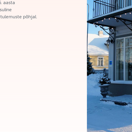
5. aasta
suline
tulemuste põhjal.