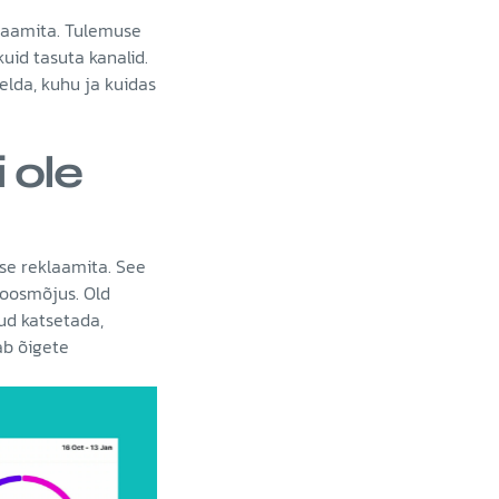
klaamita. Tulemuse
uid tasuta kanalid.
elda, kuhu ja kuidas
 ole
lise reklaamita. See
 koosmõjus. Old
ud katsetada,
uab õigete