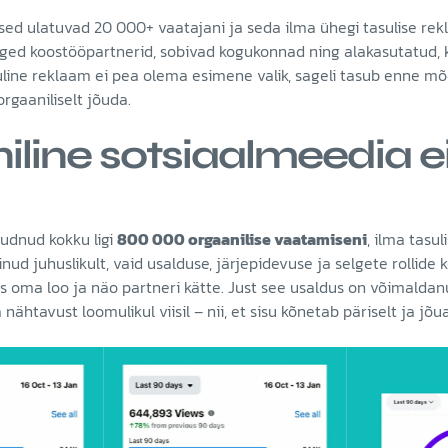
ed ulatuvad 20 000+ vaatajani ja seda ilma ühegi tasulise re
 õiged koostööpartnerid, sobivad kogukonnad ning alakasutatud, k
suline reklaam ei pea olema esimene valik, sageli tasub enne mõ
orgaaniliselt jõuda.
line sotsiaalmeedia ei
udnud kokku ligi
800 000 orgaanilise vaatamiseni
, ilma tasu
nud juhuslikult, vaid usalduse, järjepidevuse ja selgete rollide
s oma loo ja näo partneri kätte. Just see usaldus on võimaldan
nähtavust loomulikul viisil – nii, et sisu kõnetab päriselt ja jõ