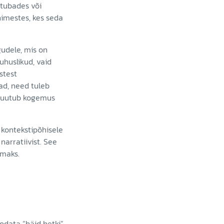
s tubades või
nimestes, kes seda
gudele, mis on
juhuslikud, vaid
stest
vad, need tuleb
 muutub kogemus
 kontekstipõhisele
narratiivist. See
amaks.
oodata “häid hetki”,