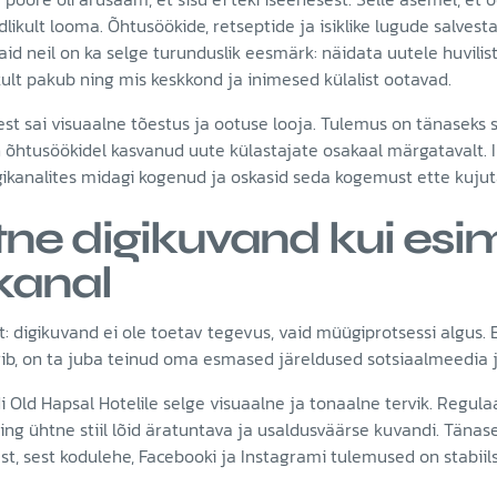
ikult looma. Õhtusöökide, retseptide ja isiklike lugude salvesta
aid neil on ka selge turunduslik eesmärk: näidata uutele huvilis
kult pakub ning mis keskkond ja inimesed külalist ootavad.
st sai visuaalne tõestus ja ootuse looja. Tulemus on tänaseks 
 õhtusöökidel kasvanud uute külastajate osakaal märgatavalt. 
gikanalites midagi kogenud ja oskasid seda kogemust ette kujut
tne digikuvand kui es
kanal
t: digikuvand ei ole toetav tegevus, vaid müügiprotsessi algus. 
rib, on ta juba teinud oma esmased järeldused sotsiaalmeedia 
i Old Hapsal Hotelile selge visuaalne ja tonaalne tervik. Regul
ng ühtne stiil lõid äratuntava ja usaldusväärse kuvandi. Tänas
t, sest kodulehe, Facebooki ja Instagrami tulemused on stabiil