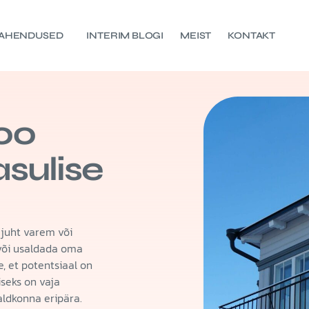
AHENDUSED
INTERIM BLOGI
MEIST
KONTAKT
00
asulise
tejuht varem või
a või usaldada oma
e, et potentsiaal on
seks on vaja
valdkonna eripära.