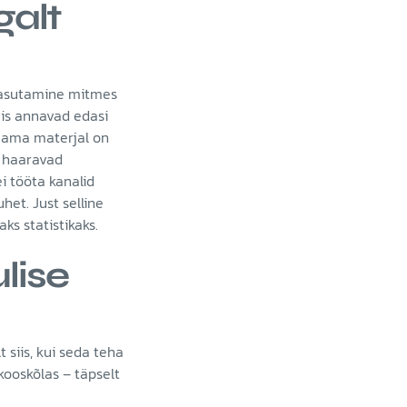
galt
 kasutamine mitmes
mis annavad edasi
. Sama materjal on
s haaravad
i tööta kanalid
het. Just selline
s statistikaks.
lise
 siis, kui seda teha
kooskõlas – täpselt