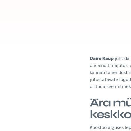
Daire Kaup
juhtida
ole ainult majutus,
kannab tähendust ni
jutustatavate lugud
oli tuua see mitmeki
Ära mü
keskko
Koostöö alguses lep