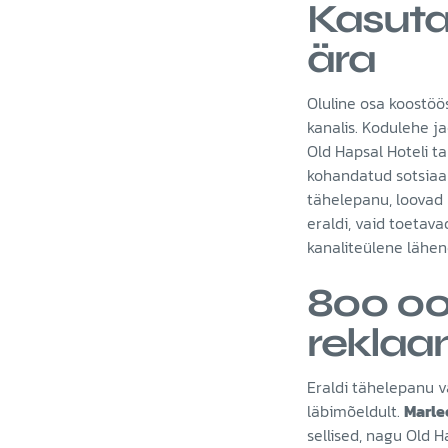
Kasuta 
ära
Oluline osa koostö
kanalis. Kodulehe j
Old Hapsal Hoteli ta
kohandatud sotsiaal
tähelepanu, loovad 
eraldi, vaid toetava
kanaliteülene lähen
800 00
reklaa
Eraldi tähelepanu vä
läbimõeldult.
Marle
sellised, nagu Old H