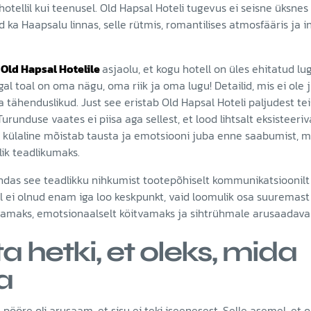
 hotellil kui teenusel. Old Hapsal Hoteli tugevus ei seisne üksne
 ka Haapsalu linnas, selle rütmis, romantilises atmosfääris ja i
b
Old Hapsal Hotelile
asjaolu, et kogu hotell on üles ehitatud lu
gal toal on oma nägu, oma riik ja oma lugu! Detailid, mis ei ole 
a tähenduslikud. Just see eristab Old Hapsal Hoteli paljudest tei
runduse vaates ei piisa aga sellest, et lood lihtsalt eksisteeri
ui külaline mõistab tausta ja emotsiooni juba enne saabumist,
lik teadlikumaks.
ndas see teadlikku nihkumist tootepõhiselt kommunikatsioonilt
l ei olnud enam iga loo keskpunkt, vaid loomulik osa suuremast 
amaks, emotsionaalselt köitvamaks ja sihtrühmale arusaadav
a hetki, et oleks, mida
a
e pööre oli arusaam, et sisu ei teki iseenesest. Selle asemel, et 