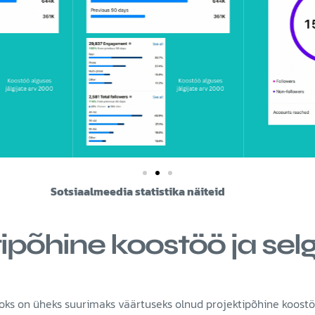
edia statistika näiteid
tipõhine koostöö ja sel
aoks on üheks suurimaks väärtuseks olnud projektipõhine koost