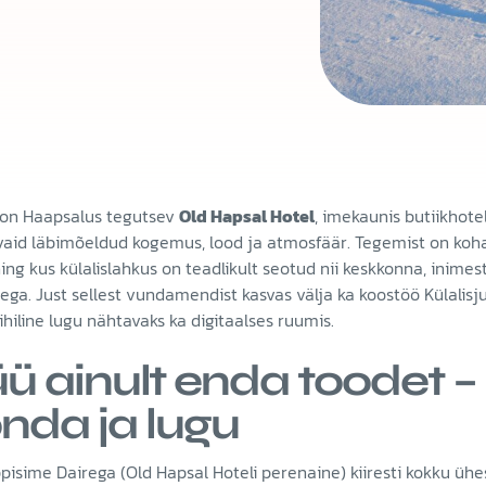
 on Haapsalus tegutsev
Old Hapsal Hotel
, imekaunis butiikhotel
 vaid läbimõeldud kogemus, lood ja atmosfäär. Tegemist on kohag
ng kus külalislahkus on teadlikult seotud nii keskkonna, inimest
ega. Just sellest vundamendist kasvas välja ka koostöö Külalisj
hiline lugu nähtavaks ka digitaalses ruumis.
ü ainult enda toodet 
nda ja lugu
pisime Dairega (Old Hapsal Hoteli perenaine) kiiresti kokku üh