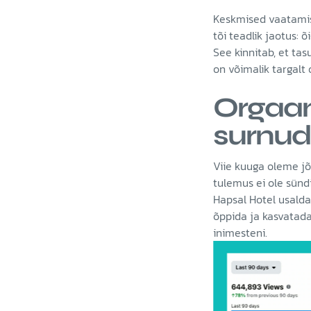
Keskmised vaatamis
tõi teadlik jaotus:
See kinnitab, et ta
on võimalik targalt 
Orgaani
surnud
Viie kuuga oleme jõ
tulemus ei ole sündi
Hapsal Hotel usalda
õppida ja kasvatada 
inimesteni.