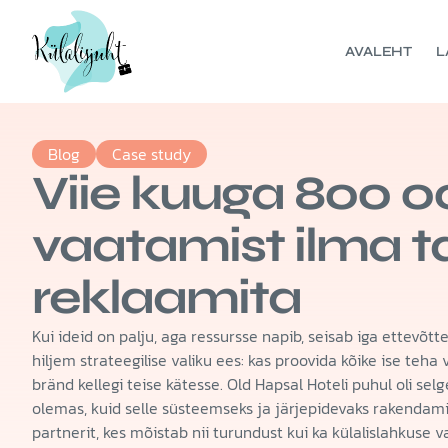
AVALEHT
L
Blog
Case study
Viie kuuga 800 0
vaatamist ilma t
reklaamita
Kui ideid on palju, aga ressursse napib, seisab iga ettevõt
hiljem strateegilise valiku ees: kas proovida kõike ise teh
bränd kellegi teise kätesse. Old Hapsal Hoteli puhul oli selg
olemas, kuid selle süsteemseks ja järjepidevaks rakendami
partnerit, kes mõistab nii turundust kui ka külalislahkuse 