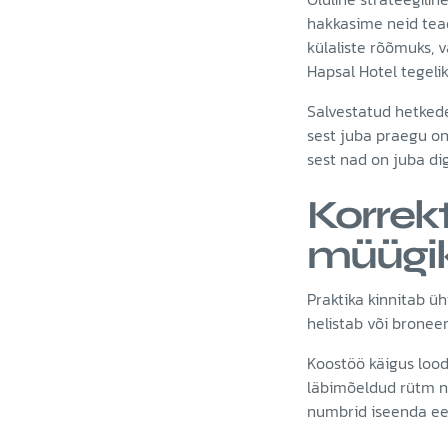
hakkasime neid teadl
külaliste rõõmuks, v
Hapsal Hotel tegeli
Salvestatud hetkede
sest juba praegu on
sest nad on juba di
Korrek
müügi
Praktika kinnitab üh
helistab või bronee
Koostöö käigus lood
läbimõeldud rütm ni
numbrid iseenda ees