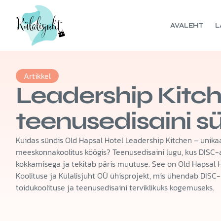
AVALEHT
L
Artikkel
Leadership Kitc
teenusedisaini s
Kuidas sündis Old Hapsal Hotel Leadership Kitchen – unika
meeskonnakoolitus köögis? Teenusedisaini lugu, kus DISC
kokkamisega ja tekitab päris muutuse. See on Old Hapsal 
Koolituse ja Külalisjuht OÜ ühisprojekt, mis ühendab DISC
toidukoolituse ja teenusedisaini terviklikuks kogemuseks.