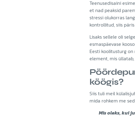
Teenusedisaini esime
et nad peaksid parem
stressi olukorras lan
kontrollitud, siis pär
Lisaks sellele oli sel
esmaspäevase koosolek
Eesti koolitusturg on
element, mis üllatab,
Pöördepunk
köögis?
Siis tuli meil külali
mida rohkem me seda 
Mis oleks, kui 