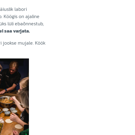
äiuslik labori
. Köögis on ajaline
 üks lüli ebaõnnestub,
i saa varjata.
i jookse mujale. Köök