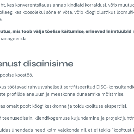
 juht, kes konverentsilauas annab kindlaid korraldusi, võib muutu
olleeg, kes koosolekul sõna ei võta, võib köögi olustikus loomuli
a.
utus, mis toob välja tõelise käitumise, erinevad inimtüübid
n
 manageerida.
enust disainisime
oolse koostöö.
 kus töötavad rahvusvaheliselt sertifitseeritud DISC-konsultandid
este profiilide analüüsi ja meeskonna dünaamika mõistmise.
as omalt poolt köögi keskkonna ja toidukoolituse ekspertiisi.
oli teenusedisain, kliendikogemuse kujundamine ja projektijuhti
uidas ühendada need kolm valdkonda nii, et ei tekiks “koolitust k