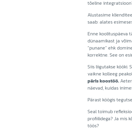
tõeline integratsioon
Alustasime kliendite
saab: alates esimeses
Enne koolituspäeva 
dünaamikast ja võimal
“punane” ehk domineer
korrektne. See on es
Siis liigutakse kööki. 
vaikne kolleeg peak
päris koostöö.
Aeter
näevad, kuidas inime
Pärast köögis teguts
Seal toimub refleksio
profiilidega? Ja mis
töös?