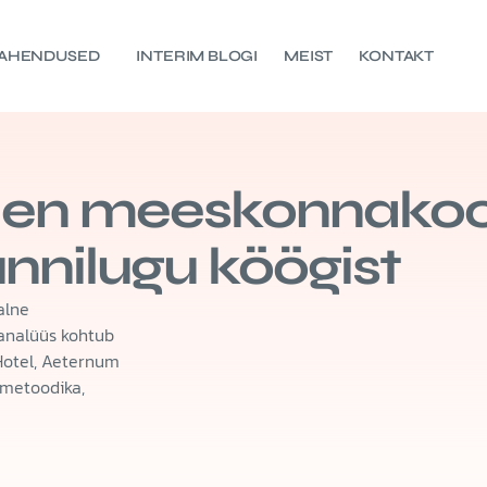
AHENDUSED
INTERIM BLOGI
MEIST
KONTAKT
hen meeskonnakool
ünnilugu köögist
alne
-analüüs kohtub
Hotel, Aeternum
-metoodika,