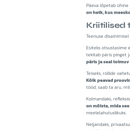
Päeva lõpetab ühine õ
on hetk, kus meesko
Kriitilise
Teenuse disainimisel 
Esiteks otsustasime e
tekitab päris pinget 
päris ja seal toimuv 
Teiseks, rollide vahetu
Kõik peavad proovim
tööd, saab ta aru, mil
Kolmandaks, refleksi
on mõista, mida see
meelelahutuslikuks.
Neljandaks, privaatsu