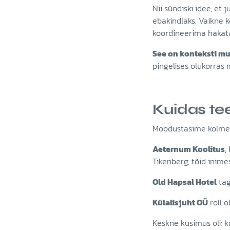
Nii sündiski idee, et
ebakindlaks. Vaikne k
koordineerima hakat
See on konteksti mu
pingelises olukorras
Kuidas te
Moodustasime kolmep
Aeternum Koolitus
,
Tikenberg, tõid inim
Old Hapsal Hotel
tag
Külalisjuht OÜ
roll 
Keskne küsimus oli: k