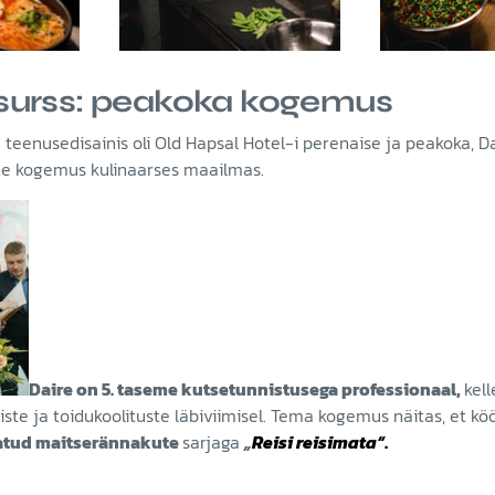
surss: peakoka kogemus
te teenusedisainis oli Old Hapsal Hotel-i perenaise ja peakoka, D
ne kogemus kulinaarses maailmas.
Daire on 5. taseme kutsetunnistusega professionaal,
kel
te ja toidukoolituste läbiviimisel. Tema kogemus näitas, et köö
datud maitserännakute
sarjaga
„
Reisi reisimata“
.