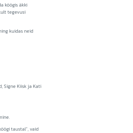
da köögis äkki
kult tegevusi
ing kuidas neid
, Signe Kiisk ja Kati
mine.
öögi taustal”, vaid