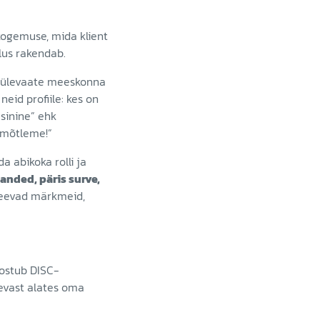
kogemuse, mida klient
elus rakendab.
 ülevaate meeskonna
eid profiile: kes on
“sinine” ehk
 mõtleme!”
da abikoka rolli ja
anded, päris surve,
teevad märkmeid,
eostub DISC-
evast alates oma