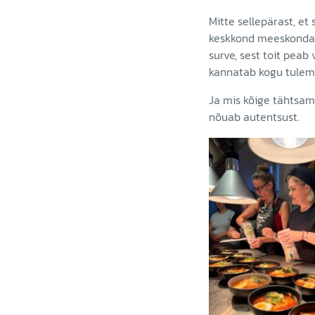
Mitte sellepärast, et 
keskkond meeskondadel
surve, sest toit peab
kannatab kogu tulem
Ja mis kõige tähtsam
nõuab autentsust.