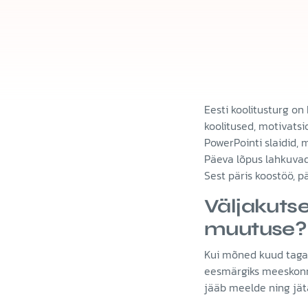
Eesti koolitusturg o
koolitused, motivatsi
PowerPointi slaidid, 
Päeva lõpus lahkuvad 
Sest päris koostöö, p
Väljakutse
muutuse?
Kui mõned kuud taga
eesmärgiks meeskonnak
jääb meelde ning jäta