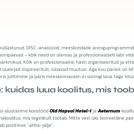
n küllastunud. DISC-analüüsid, meeskondade arenguprogrammid,
oonipäevad – kõik need on olemas ja professionaalselt läbi vii
märkmikud. Kõik on professionaalne, hästi organiseeritud ja ett
osalejad inspireeritult, lubavad muutusi. Aga kuu pärast on kõi
äris juhtimine ja päris meeskonnavaim ei sünnigi laua taga istu
: kuidas luua koolitus, mis toob
si alustasime koostööd
Old Hapsal Hotel-i
ja
Aeternum
koolit
oolitus, mis tegelikult töötab. Mitte veel üks teoreetiline päe
b positiivse “ahha-jälje”.