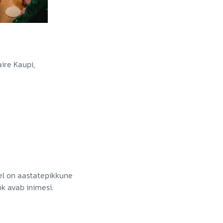
aire Kaupi,
lel on aastatepikkune
k avab inimesi.