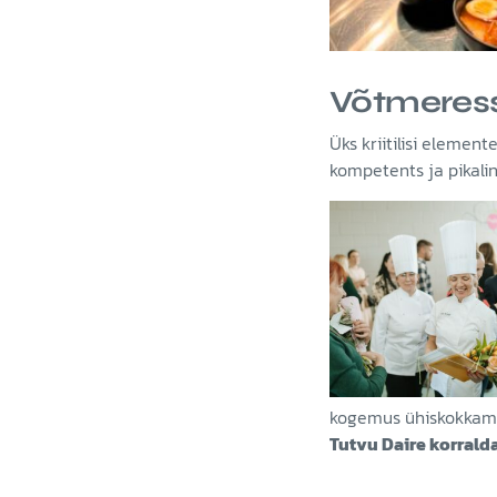
Võtmeres
Üks kriitilisi elemen
kompetents ja pikali
kogemus ühiskokkamis
Tutvu Daire korral