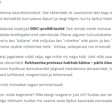
?
ekonna kaardistamisest. See tähendab, et vaatasime läbi kogu 
t kontaktist kuni päeva lõpuni ja isegi hiljem, kui ta õpitut töö
täidavad osalejad
DISC-profiili testid
. See annab meile esmase
dab koolitajatel end valmistuda. Päeva alguses tutvustatakse n
iv, kes “kollane” ehk mõjutav, kes “roheline” ehk püsiv ja kes 
imene oluline mõistmise hetk: “Ahhaa, sellepärast me erinevalt
Seal jagatakse rollid välja, aga mitte nii, nagu tööl. Juht võib saa
oka ülesanded.
Kokkamise protsess hakkab käima – päris üles
num Koolituse konsultandid jälgivad meeskonna dünaamikat, 
sed suhtlevad, reageerivad ja kohanevad.
emist minnakse tagasi seminarisaali.
on: mida kogesime? Miks keegi reageeris just nii? Kuidas see s
 kõige tähtsam: kuidas me saame seda õpitut kasutada esmaspä