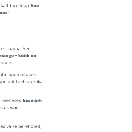
salt tore lõpp.
See
oos.”
lmis saama. See
limänge – köök on
a näeb.
tohi jääda aitajaks.
 kui juht teeb abikoka
 iseeneses.
Eesmärk
gevus vaid
as väike perehotell,