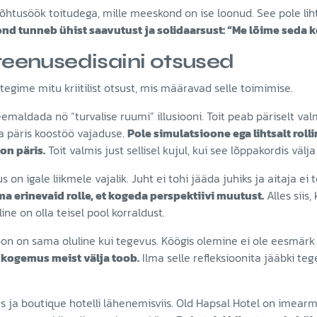
htusöök toitudega, mille meeskond on ise loonud. See pole liht
nd tunneb ühist saavutust ja solidaarsust: “Me lõime seda k
d teenusedisaini otsused
tegime mitu kriitilist otsust, mis määravad selle toimimise.
emaldada nö “turvalise ruumi” illusiooni. Toit peab päriselt va
ja päris koostöö vajaduse.
Pole simulatsioone ega lihtsalt rol
on päris.
Toit valmis just sellisel kujul, kui see lõppakordis välj
s on igale liikmele vajalik. Juht ei tohi jääda juhiks ja aitaja ei 
a erinevaid rolle, et kogeda perspektiivi muutust.
Alles siis,
line on olla teisel pool korraldust.
oon on sama oluline kui tegevus. Köögis olemine ei ole eesmärk
 kogemus meist välja toob.
Ilma selle refleksioonita jääbki te
s ja boutique hotelli lähenemisviis. Old Hapsal Hotel on imearm