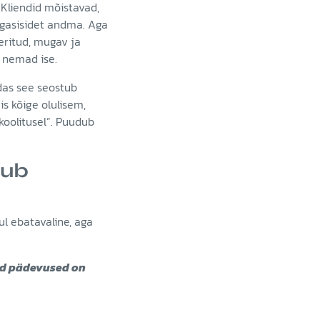
Kliendid mõistavad,
agasisidet andma. Aga
eeritud, mugav ja
e nemad ise.
uidas see seostub
is kõige olulisem,
koolitusel”. Puudub
mub
ul ebatavaline, aga
ed pädevused on