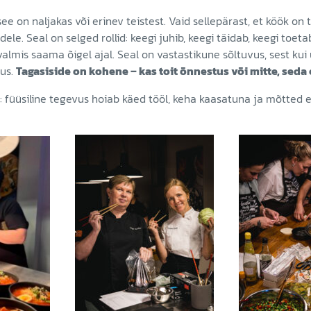
see on naljakas või erinev teistest. Vaid sellepärast, et köök on t
e. Seal on selged rollid: keegi juhib, keegi täidab, keegi toetab
 valmis saama õigel ajal. Seal on vastastikune sõltuvus, sest kui
us.
Tagasiside on kohene – kas toit õnnestus või mitte, seda e
: füüsiline tegevus hoiab käed tööl, keha kaasatuna ja mõtted e