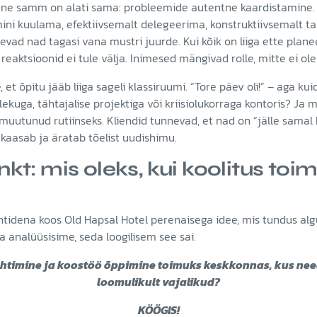
ne samm on alati sama: probleemide autentne kaardistamine. 
ini kuulama, efektiivsemalt delegeerima, konstruktiivsemalt t
gevad nad tagasi vana mustri juurde. Kui kõik on liiga ette plan
is reaktsioonid ei tule välja. Inimesed mängivad rolle, mitte ei ol
ge, et õpitu jääb liiga sageli klassiruumi. “Tore päev oli!” – aga k
uga, tähtajalise projektiga või kriisiolukorraga kontoris? Ja m
 muutunud rutiinseks. Kliendid tunnevad, et nad on “jälle samal 
 kaasab ja äratab tõelist uudishimu.
t: mis oleks, kui koolitus toi
sjuhtidena koos Old Hapsal Hotel perenaisega idee, mis tundus alg
analüüsisime, seda loogilisem see sai.
juhtimine ja koostöö õppimine toimuks keskkonnas, kus ne
loomulikult vajalikud?
KÖÖGIS!