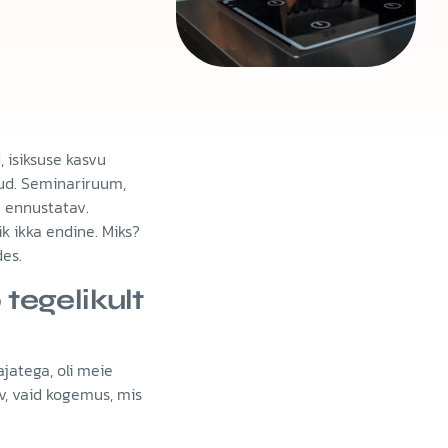
 isiksuse kasvu
dud. Seminariruum,
e ennustatav.
k ikka endine. Miks?
des.
 tegelikult
ajatega, oli meie
v, vaid kogemus, mis