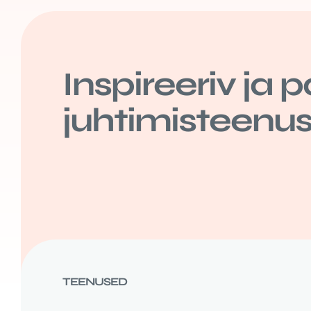
Inspireeriv ja p
juhtimisteenu
TEENUSED