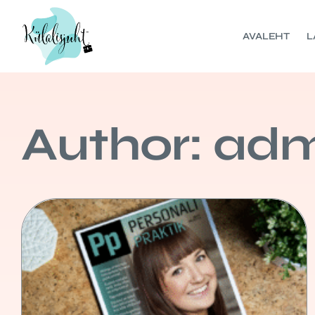
AVALEHT
L
Author:
adm